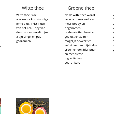
Witte thee
Groene thee
Witte thee is de
Na de witte thee wordt
allereerste kortstondige
groene thee – welke al
lente pluk -Frist Flush –
meer boddy eh
van het Tea Tippy van
opgenomen
de struik en wordt bijna
bodemstoffen bevat –
k
altijd singel en puur
geplukt en zo min
gedronken.
mogelijk bewerkt en
n
geöxideert en blijkft dus
,
groen en ook hier puur
en met divese
ingrediënten
gedronken.