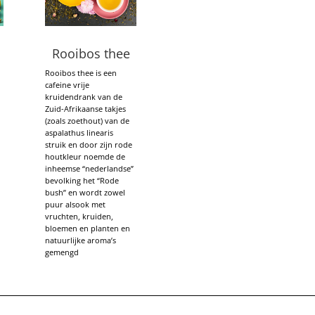
Rooibos thee
Rooibos thee is een
cafeine vrije
kruidendrank van de
Zuid-Afrikaanse takjes
(zoals zoethout) van de
aspalathus linearis
struik en door zijn rode
houtkleur noemde de
r
inheemse “nederlandse”
bevolking het “Rode
bush” en wordt zowel
,
puur alsook met
vruchten, kruiden,
bloemen en planten en
natuurlijke aroma’s
gemengd