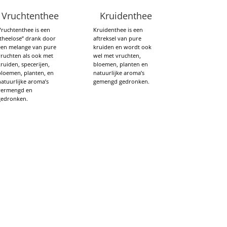
Vruchtenthee
Kruidenthee
Vruchtenthee is een
Kruidenthee is een
“theelose” drank door
aftreksel van pure
een melange van pure
kruiden en wordt ook
vruchten als ook met
wel met vruchten,
ruiden, specerijen,
bloemen, planten en
bloemen, planten, en
natuurlijke aroma’s
atuurlijke aroma’s
gemengd gedronken.
vermengd en
gedronken.