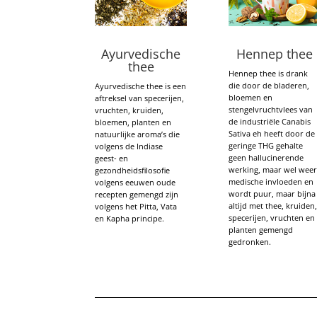
Ayurvedische
Hennep thee
thee
Hennep thee is drank
die door de bladeren,
Ayurvedische thee is een
bloemen en
aftreksel van specerijen,
stengelvruchtvlees van
vruchten, kruiden,
de industriële Canabis
bloemen, planten en
Sativa eh heeft door de
natuurlijke aroma’s die
geringe THG gehalte
volgens de Indiase
geen hallucinerende
geest- en
werking, maar wel wee
gezondheidsfilosofie
medische invloeden en
volgens eeuwen oude
wordt puur, maar bijna
recepten gemengd zijn
altijd met thee, kruiden
volgens het Pitta, Vata
specerijen, vruchten en
en Kapha principe.
planten gemengd
gedronken.