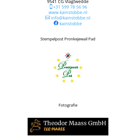
9541 CG Vlagtwedde
+31 599 78 56 96

www.kainstobbe.nl
info@kainstobbe.nl

kainstobbe
Stempelpost Pronkejewail Pad
Fotografie