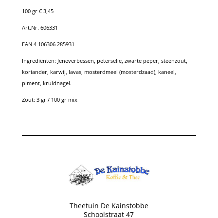
100 gr € 3,45
Art.Nr. 606331
EAN 4 106306 285931
Ingrediënten:
Jeneverbessen, peterselie, zwarte peper, steenzout,
koriander, karwij, lavas, mosterdmeel (mosterdzaad), kaneel,
piment, kruidnagel.
Zout: 3 gr / 100 gr mix
Theetuin De Kainstobbe
Schoolstraat 47