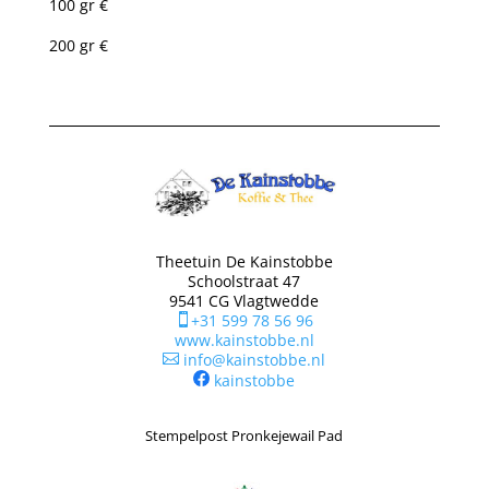
100 gr €
200 gr €
Theetuin De Kainstobbe
Schoolstraat 47
9541 CG Vlagtwedde
+31 599 78 56 96

www.kainstobbe.nl
info@kainstobbe.nl

kainstobbe
Stempelpost Pronkejewail Pad