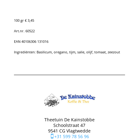
100 gr € 3,45
Art.nr. 60522
EAN 40106306 131016
Ingrediënten: Basilicum, oregano, tijm, salie, olijf, tomaat, zeezout
Theetuin De Kainstobbe
Schoolstraat 47
9541 CG Vlagtwedde
+31 599 78 56 96
