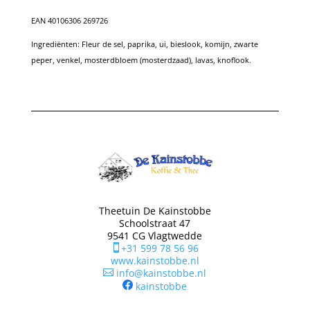
EAN 40106306 269726
Ingrediënten:
Fleur de sel, paprika, ui, bieslook, komijn, zwarte
peper, venkel, mosterdbloem (mosterdzaad), lavas, knoflook.
Theetuin De Kainstobbe
Schoolstraat 47
9541 CG Vlagtwedde
+31 599 78 56 96

www.kainstobbe.nl
info@kainstobbe.nl

kainstobbe