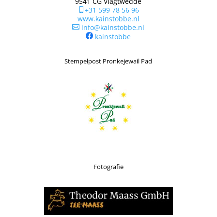
9541 CG Vlagtwedde
+31 599 78 56 96

www.kainstobbe.nl
info@kainstobbe.nl

kainstobbe
Stempelpost Pronkejewail Pad
Fotografie