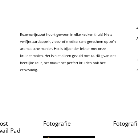
4
Rozemarijnzout hoort gewoon in elke keuken thuis! Niets
A
verfijnt aardappel-, vlees- of mediterrane gerechten op zo’n
aromatische manier. Het is bijzonder lekker met onze
kruidenmolen. Het is niet alleen gevuld met ca. 40 g van ons
I
heerlijke zout, het maakt het perfect kruiden ook heel
eenvoudig.
Z
ost
Fotografie
Fotografi
ail Pad