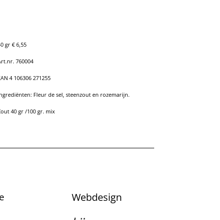
0 gr € 6,55
rt.nr. 760004
EAN 4 106306 271255
ngrediënten: Fleur de sel, steenzout en rozemarijn.
out 40 gr /100 gr. mix
e
Webdesign