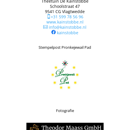
Theetuin De Kainstobbe
Schoolstraat 47
9541 CG Vlagtwedde
+31 599 78 56 96

www.kainstobbe.nl
info@kainstobbe.nl

kainstobbe
Stempelpost Pronkejewail Pad
Fotografie