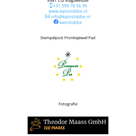
9541 CG Vlagtwedde
+31 599 78 56 96

www.kainstobbe.nl
info@kainstobbe.nl

kainstobbe
Stempelpost Pronkejewail Pad
Fotografie