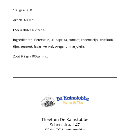
100 gr € 3,50
Art.Nr. 606071
EAN 40106306 269702
Ingrediënten:
Peterselie, ui, paprika, t
omaat, rozemarijn, knoflook,
tijm, zeezout, lavas, venkel, oregano, marjolein.
Zout 9,2 gr /100 gr. mix
Theetuin De Kainstobbe
Schoolstraat 47
9541 CG Vlagtwedde