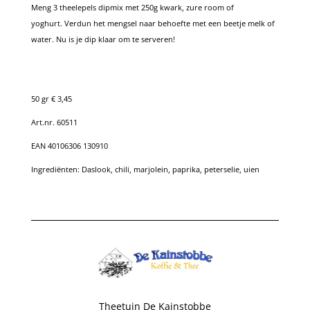
Meng 3 theelepels dipmix met 250g kwark, zure room of
yoghurt.
Verdun het mengsel naar behoefte met een beetje melk of
water.
Nu is je dip klaar om te serveren!
50 gr € 3,45
Art.nr. 60511
EAN 40106306 130910
Ingrediënten: Daslook, chili, marjolein, paprika, peterselie, uien
Theetuin De Kainstobbe