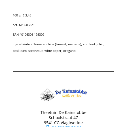
100 gr € 3,45
Art. Nr. 605821
EAN 40106306 198309
Ingrediënten:
Tomatenchips (tomaat, maizena), knoflook, chili,
basilicum, steenzout, witte peper, oregano.
Theetuin De Kainstobbe
Schoolstraat 47
9541 CG Vlagtwedde