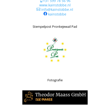
+31 599 78 56 96

www.kainstobbe.nl
info@kainstobbe.nl

kainstobbe
Stempelpost Pronkejewail Pad
Fotografie